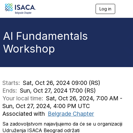
Log in
T
o
g
g
l
AI Fundamentals
e
n
Workshop
a
v
i
g
a
t
i
Starts:
Sat, Oct 26, 2024 09:00 (RS)
o
Ends:
Sun, Oct 27, 2024 17:00 (RS)
n
Your local time:
Sat, Oct 26, 2024, 7:00 AM -
Sun, Oct 27, 2024, 4:00 PM UTC
Associated with
Belgrade Chapter
Sa zadovoljstvom najavljujemo da će se u organizaciji
Udruženja ISACA Beograd održati