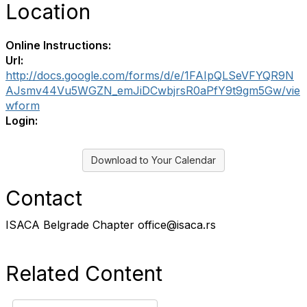
Location
Online Instructions:
Url:
http://docs.google.com/forms/d/e/1FAIpQLSeVFYQR9N
AJsmv44Vu5WGZN_emJiDCwbjrsR0aPfY9t9gm5Gw/vie
wform
Login:
Download to Your Calendar
Contact
ISACA Belgrade Chapter office@isaca.rs
Related Content