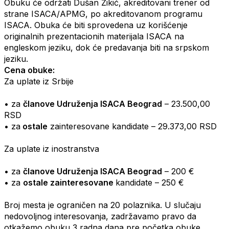
Obuku će održati Dušan Žikić, akreditovani trener od
strane ISACA/APMG, po akreditovanom programu
ISACA. Obuka će biti sprovedena uz korišćenje
originalnih prezentacionih materijala ISACA na
engleskom
jeziku, dok će predavanja biti na srpskom
jeziku.
Cena obuke:
Za uplate iz Srbije
• za
članove Udruženja ISACA Beograd
– 23.500,00
RSD
• za
ostale
zainteresovane kandidate – 29.373,00 RSD
Za uplate iz inostranstva
• za
članove Udruženja ISACA Beograd
– 200 €
• za
ostale zainteresovane
kandidate – 250 €
Broj mesta je ograničen na 20 polaznika. U slučaju
nedovoljnog interesovanja, zadržavamo pravo da
otkažemo obuku 3 radna dana pre početka obuke.