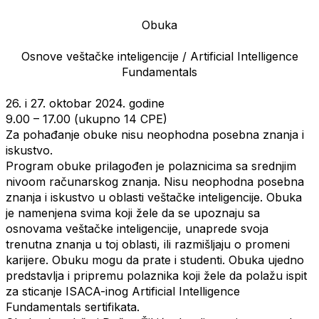
Obuka
Osnove veštačke inteligencije / Artificial Intelligence
Fundamentals
26. i 27. oktobar 2024. godine
9.00 – 17.00 (ukupno 14 CPE)
Za pohađanje obuke nisu neophodna posebna znanja i
iskustvo.
Program obuke prilagođen je polaznicima sa srednjim
nivoom računarskog znanja. Nisu neophodna
posebna
znanja i iskustvo u oblasti veštačke inteligencije. Obuka
je namenjena svima koji žele da se
upoznaju sa
osnovama veštačke inteligencije, unaprede svoja
trenutna znanja u toj oblasti, ili razmišljaju o
promeni
karijere. Obuku mogu da prate i studenti. Obuka ujedno
predstavlja i pripremu polaznika koji žele
da polažu ispit
za sticanje ISACA-inog Artificial Intelligence
Fundamentals sertifikata.