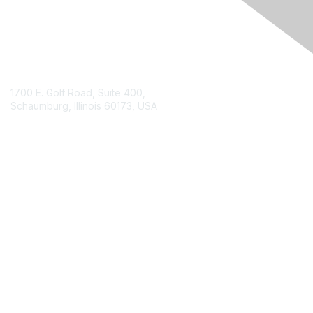
Contact Us
1700 E. Golf Road, Suite 400,
Schaumburg, Illinois 60173, USA
ISACA.org
Contact Chapter
Membership
Join
Benefits
Credentials
Contact ISACA Global Support