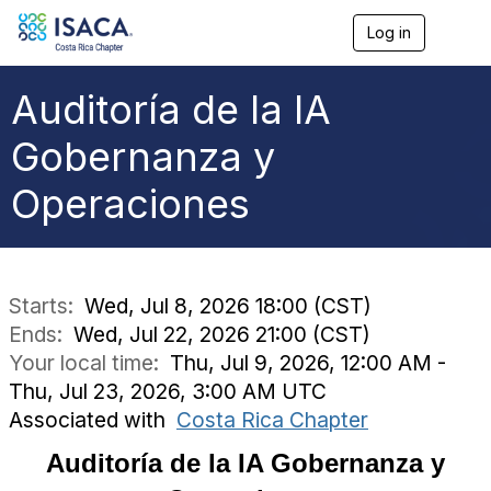
Log in
T
o
g
g
Auditoría de la IA
l
e
Gobernanza y
n
a
Operaciones
v
i
g
a
t
i
Starts:
Wed, Jul 8, 2026 18:00 (CST)
o
Ends:
Wed, Jul 22, 2026 21:00 (CST)
n
Your local time:
Thu, Jul 9, 2026, 12:00 AM -
Thu, Jul 23, 2026, 3:00 AM UTC
Associated with
Costa Rica Chapter
Auditoría de la IA Gobernanza y