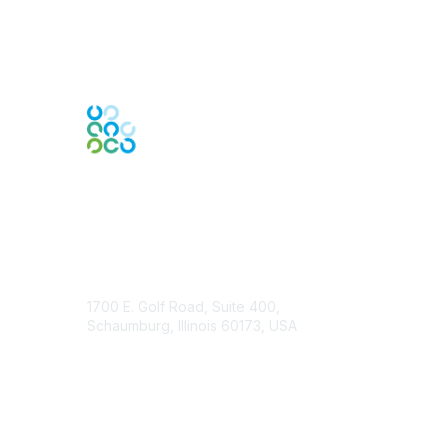
Contact Us
1700 E. Golf Road, Suite 400,
Schaumburg, Illinois 60173, USA
ISACA.org
Contact Chapter
Membership