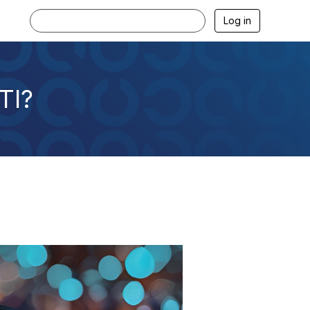
Log in
TI?