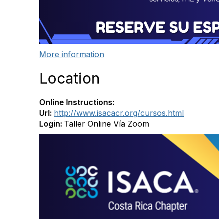
More information
Location
Online Instructions:
Url:
http://www.isacacr.org/cursos.html
Login:
Taller Online Vía Zoom