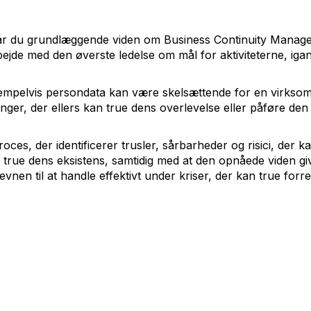
år du grundlæggende viden om Business Continuity Manag
bejde med den øverste ledelse om mål for aktiviteterne, ig
sempelvis persondata kan være skelsættende for en virkso
ninger, der ellers kan true dens overlevelse eller påføre de
s, der identificerer trusler, sårbarheder og risici, der ka
 true dens eksistens, samtidig med at den opnåede viden gi
nen til at handle effektivt under kriser, der kan true forre