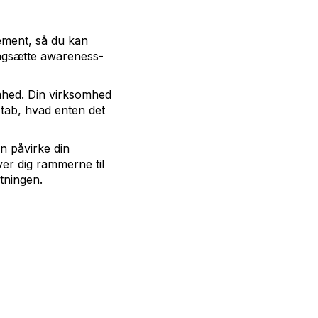
ement, så du kan
angsætte awareness-
mhed. Din virksomhed
n tab, hvad enten det
n påvirke din
ver dig rammerne til
tningen.