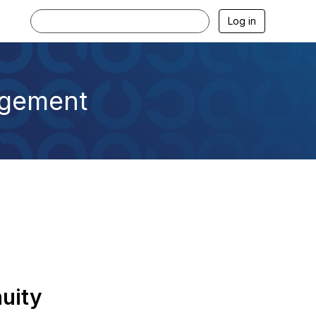
Log in
agement
uity