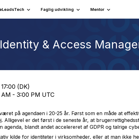
eLeadsTech
Faglig udvikling
Mentor
Identity & Access Manag
 17:00 (DK)
0 AM - 3:00 PM UTC
været på agendaen i 20-25 år. Først som en måde at effekti
lligevel er det først i de seneste år, at brugerrettighedsst
en agenda, blandt andet accelereret af GDPR og talrige cyb
tiv kilde for identiteter i virksomheder, eller at man ikke he