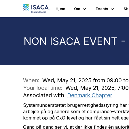
Hjem
Om
Events
Sh
NON ISACA EVENT - 
When:
Wed, May 21, 2025 from 09:00 to
Your local time:
Wed, May 21, 2025, 7:0
Associated with
Denmark Chapter
Systemunderstøttet brugerrettighedsstyring har 
arbejde på og senere som et compliance-værktøj. A
kommet op på CxO level og har fået sin helt eg
Gang på gang ser vi, at der ikke findes én autorita