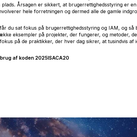
ads. Årsagen er sikkert, at brugerrettighedsstyring er en r
 involverer hele forretningen og dermed alle de gamle indg
r du sat fokus på brugerrettighedsstyring og IAM, og så b
 række eksempler på projekter, der fungerer, og metoder, d
kus på de praktikker, der hver dag sikrer, at tusindvis af i
 brug af koden
2025ISACA20