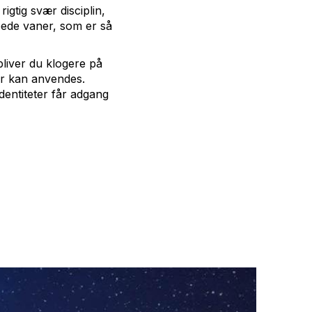
igtig svær disciplin,
roede vaner, som er så
liver du klogere på
er kan anvendes.
dentiteter får adgang