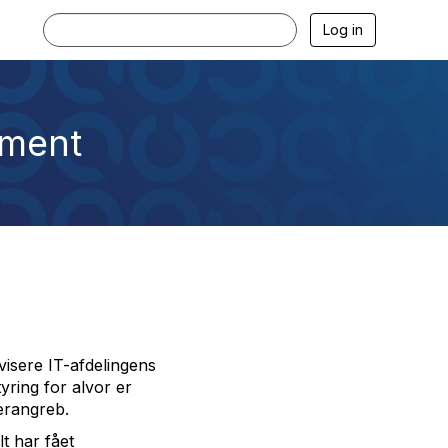
Log in
ement
visere IT-afdelingens
yring for alvor er
erangreb.
lt har fået