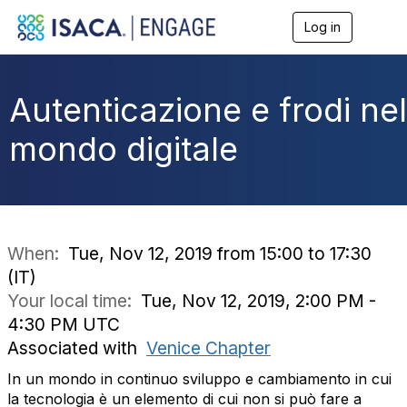
Log in
T
o
g
g
l
Autenticazione e frodi nel
e
n
mondo digitale
a
v
i
g
a
t
i
When:
Tue, Nov 12, 2019 from 15:00 to 17:30
o
(IT)
n
Your local time:
Tue, Nov 12, 2019, 2:00 PM -
4:30 PM UTC
Associated with
Venice Chapter
In un mondo in continuo sviluppo e cambiamento in cui
la tecnologia è un elemento di cui non si può fare a