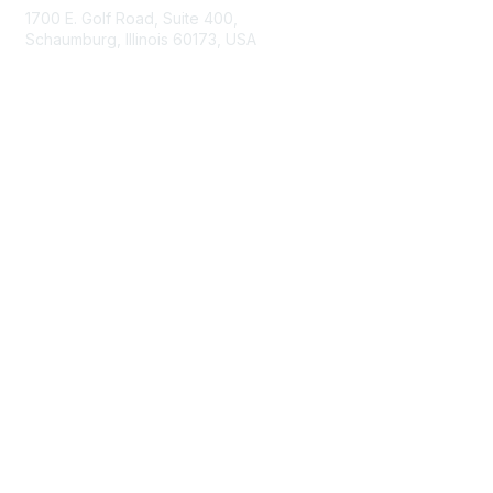
1700 E. Golf Road, Suite 400,
Schaumburg, Illinois 60173, USA
ISACA.org
Contact Us
ISACA Membership
Join
Benefits
Learn More
Privacy & Terms
About ISACA
Community Code of Conduct
ISACA Policies