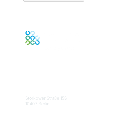
Engage Online Community
Contact Us
Storkower Straße 158
10407 Berlin
Contact Chapter
Membership