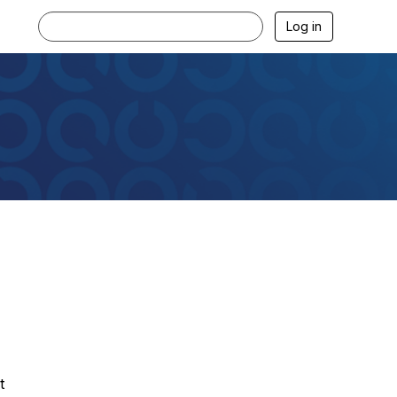
Log in
t