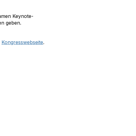
samen Keynote-
nen geben.
r
Kongresswebseite
.