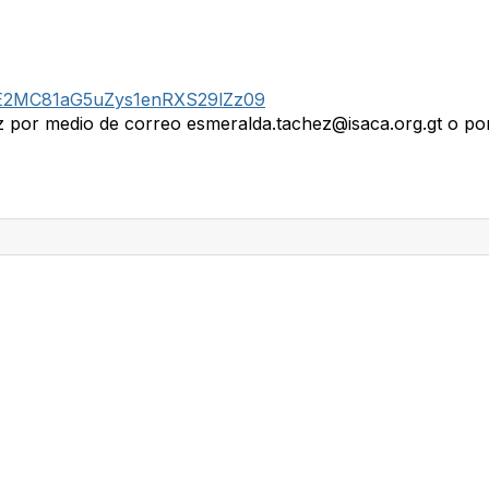
kE2MC81aG5uZys1enRXS29lZz09
z por medio de correo esmeralda.tachez@isaca.org.gt o po