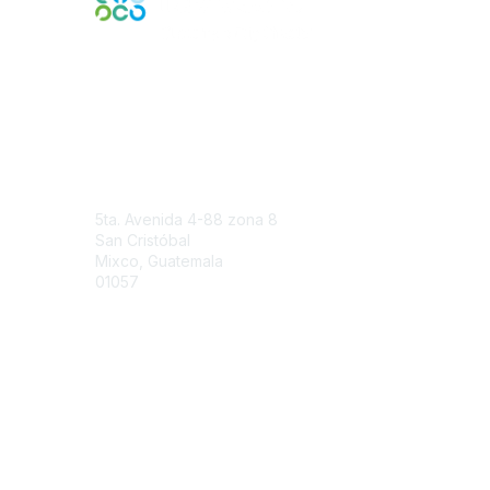
Engage Online Community
Contact Us
5ta. Avenida 4-88 zona 8
San Cristóbal
Mixco, Guatemala
01057
Contact Chapter
Membership
Join
Benefits
Credentials
Contact ISACA Global Support