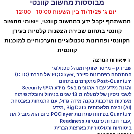
מבוססות מחשוב קוונטי
יום ג' 11/11/25 בין השעות 10:00 - 12:00
ה
משתתף יקבל ידע במחשוב קוונטי, יישומי מחשוב
קוונטי בתחום שבירת הצפנות קלסיות בעידן
הקוונטי ופתרונות טכנולוגיים והערכותיים למוכנות
קוונטית
אודות המרצה👨‍🎓
שבי דגן
– מייסד שותף ומנהל טכנולוגי
(CTO) של חברת PQClayer, המתמחה בפתרונות סייבר
מתקדמים בתחום Post-Quantum
Security והגנת מידע עבור ארגונים בעלי מידע רגיש
לשבי ניסיון של למעלה מ־13 שנים בניהול והובלת פיתוח
מערכות מורכבות בקנה מידה גדול, עם התמחות באבטחת
מידע, Big Data ובינה מלאכותית (AI)
כיום הוא מוביל את PQClayer בפיתוח פתרונות Quantum
Readiness עבור חברות פיננסיות,
ביטוחיות ורגולטוריות בארצות הברית