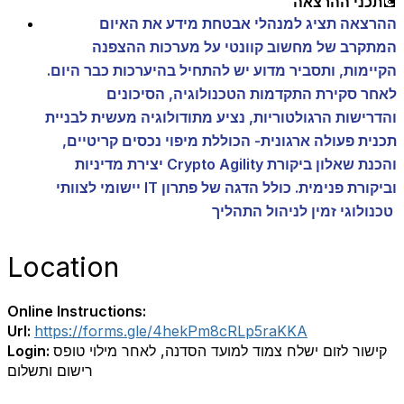
💽
תכני ההרצאה
ההרצאה תציג למנהלי אבטחת מידע את האיום
המתקרב של מחשוב קוונטי על מערכות ההצפנה
הקיימות, ותסביר מדוע יש להתחיל בהיערכות כבר היום.
לאחר סקירת התקדמות הטכנולוגיה, הסיכונים
והדרישות הרגולטוריות, נציע מתודולוגיה מעשית לבניית
תכנית פעולה ארגונית- הכוללת מיפוי נכסים קריטיים,
יצירת מדיניות Crypto Agility והכנת שאלון ביקורת
יישומי לצוותי IT וביקורת פנימית. כולל הדגה של פתרון
הליך
טכנולוגי זמין לניהול הת
Location
Online Instructions:
Url:
https://forms.gle/4hekPm8cRLp5raKKA
קישור לזום ישלח צמוד למועד הסדנה, לאחר מילוי טופס
Login:
רישום ותשלום