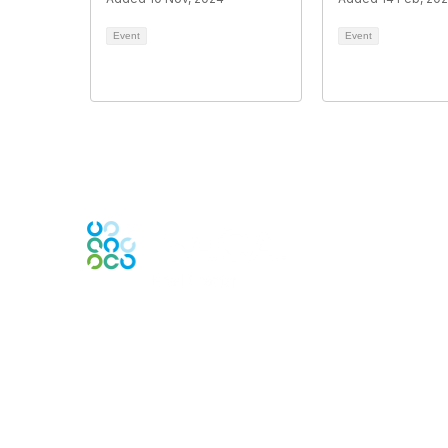
Event
Event
Engage Online Community
Contact Us