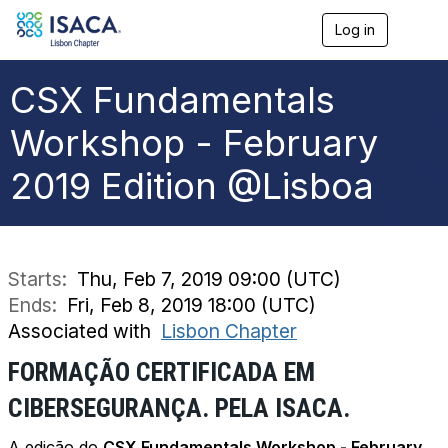
Log in
T
o
g
g
CSX Fundamentals
l
e
Workshop - February
n
a
2019 Edition @Lisboa
v
i
g
a
t
i
Starts:
Thu, Feb 7, 2019 09:00 (UTC)
o
Ends:
Fri, Feb 8, 2019 18:00 (UTC)
n
Associated with
Lisbon Chapter
FORMAÇÃO CERTIFICADA EM
CIBERSEGURANÇA. PELA ISACA.
A edição do
CSX Fundamentals Workshop - February