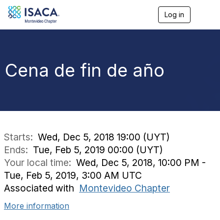
Log in
T
o
g
g
l
e
Cena de fin de año
n
a
v
i
g
a
t
i
Starts:
Wed, Dec 5, 2018 19:00 (UYT)
o
Ends:
Tue, Feb 5, 2019 00:00 (UYT)
n
Your local time:
Wed, Dec 5, 2018, 10:00 PM -
Tue, Feb 5, 2019, 3:00 AM UTC
Associated with
Montevideo Chapter
More information