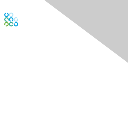
Engage Online Community
Contact Us
Contact Chapter
Contact ISACA Global Support
Membership