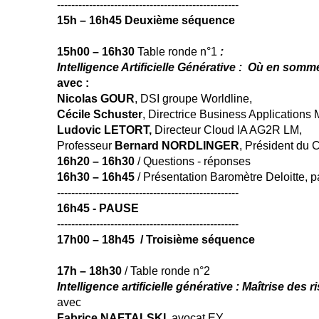
---------------------------------------------------
15h – 16h45
Deuxième séquence
15h00 – 16h30
Table ronde n°1
:
Intelligence Artificielle Générative : Où en som
avec :
Nicolas GOUR
, DSI groupe Worldline,
Cécile Schuster
, Directrice Business Applications M
Ludovic LETORT,
Directeur Cloud IA AG2R L
Professeur
Bernard NORDLINGER
, Président du
16h20 – 16h30
/ Questions - réponses
16h30 – 16h45
/ Présentation Baromètre Deloitte, 
---------------------------------------------------
16h45 - PAUSE
---------------------------------------------------
17h00 – 18h45 / Troisième séquence
17h – 18h30
/ Table ronde n°2
Intelligence artificielle générative : Maîtrise des 
avec
Fabrice NAFTALSKI
, avocat EY,