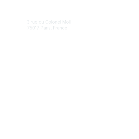
Contact Us
3 rue du Colonel Moll
75017 Paris, France
Contact Chapter
Membership
Join
Benefits
Credentials
Contact ISACA Global Support
Privacy & Terms
About ISACA
Community Code of Conduct
ISACA Policies
ISACA Terms of Use
ISACA Global Privacy Notice