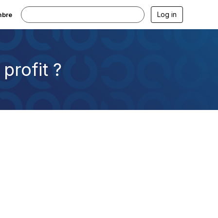
Log in
mbre
profit ?
: