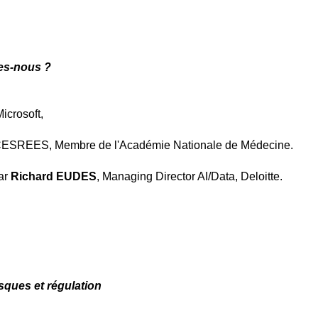
mes-nous ?
icrosoft,
M,
 CESREES, Membre de l'Académie Nationale de Médecine.
par
Richard EUDES
, Managing Director AI/Data, Deloitte.
risques et régulation