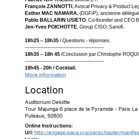
François ZANNOTTI
, Avocat Privacy & Product Le
Esther MAC NAMARA,
(DGFiP), ancienne déléguée
Pablo BALLARIN USIETO
, Co-founder and CEO B
Jen-Yves POICHOTTE
, Group CISO, Sanofi.
18h25 – 18h35
/ Questions - réponses.
---------------------------------------------------
18h35 – 18h 45
/Conclusion par Christophe ROQUIL
---------------------------------------------------
18h45 - 20h / Cocktail.
More information
Location
Auditorium Deloitte
Tour Majunga 6 place de la Pyramide - Paris La
Puteaux, 92800
Online Instructions:
Url:
http://engage.isaca.org/parischapter/manife