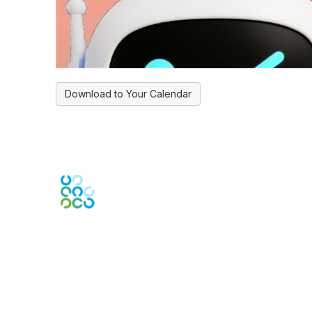
Download to Your Calendar
Global Engage Community
Contact Us