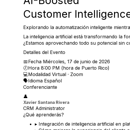
AI-Boosted
Customer Intelligenc
Explorando la automatización inteligente mientr
La inteligencia artificial está transformando la 
¿Estamos aprovechando todo su potencial sin c
Detalles del Evento
📅
Fecha
Miércoles, 17 de junio de 2026
🕗
Hora
8:00 PM (hora de Puerto Rico)
💻
Modalidad
Virtual · Zoom
🗣️
Idioma
Español
Conferenciante
👤
Xavier Santana Rivera
CRM Administrator
¿Qué aprenderás?
▸
Integración de inteligencia artificial en