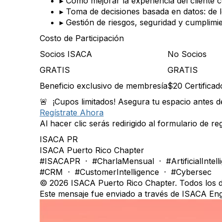
▸
Cómo mejorar la experiencia del cliente c
▸
Toma de decisiones basada en datos: de lo
▸
Gestión de riesgos, seguridad y cumplim
Costo de Participación
Socios ISACA
No Socios
GRATIS
GRATIS
Beneficio exclusivo de membresía
$20 Certificad
🚨 ¡Cupos limitados! Asegura tu espacio antes d
Regístrate Ahora
Al hacer clic serás redirigido al formulario de r
ISACA PR
ISACA Puerto Rico Chapter
#ISACAPR · #CharlaMensual · #ArtificialIntell
#CRM · #CustomerIntelligence · #Cybersec
© 2026 ISACA Puerto Rico Chapter. Todos los 
Este mensaje fue enviado a través de ISACA En