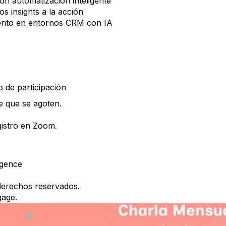
on automatización inteligente
s insights a la acción
iento en entornos CRM con IA
o de participación
e que se agoten.
egistro en Zoom.
igence
derechos reservados.
gage.