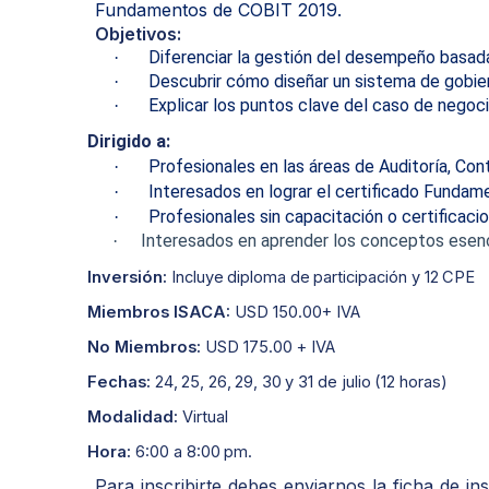
Fundamentos de COBIT 2019.
Objetivos:
Diferenciar la gestión del desempeño basad
·
Descubrir cómo diseñar un sistema de gobie
·
Explicar los puntos clave del caso de negoc
·
Dirigido a:
Profesionales en las áreas de Auditoría, Con
·
Interesados en lograr el certificado Funda
·
Profesionales sin capacitación o certificac
·
Interesados en aprender los conceptos esen
·
Inversión:
Incluye
diploma
de
participación
y
12
CPE
Miembros
ISACA:
USD
150.00+
IVA
No
Miembros:
USD
175.00 +
IVA
Fechas:
24, 25, 26, 29, 30 y 31
de
julio
(12
horas)
Modalidad:
Virtual
Hora:
6:00
a
8:00
pm.
Para
inscribirte
debes
enviarnos
la
ficha
de
in