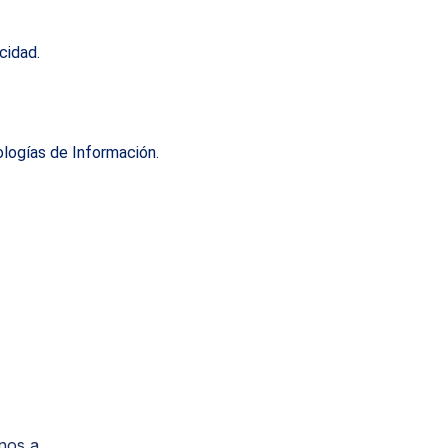
cidad.
ologías de Información.
enos
a