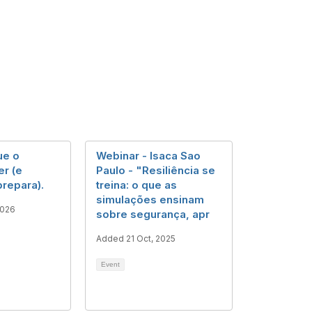
ue o
Webinar - Isaca Sao
r (e
Paulo - "Resiliência se
prepara).
treina: o que as
simulações ensinam
2026
sobre segurança, apr
Added 21 Oct, 2025
Event