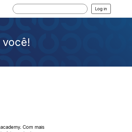
Log in
é você!
am academy. Com mais