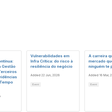
à
Vulnerabilidades em
A carreira q
ontínua:
Infra Crítica: do risco à
mercado que
a Gestão
resiliência do negócio
ninguém te 
Terceiros
Added 22 Jun, 2026
Added 16 Mar, 
vidências
m Tempo
Event
Event
o