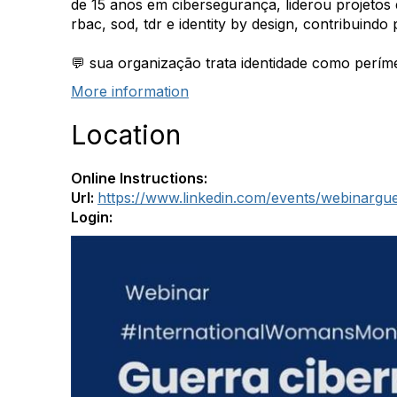
de 15 anos em cibersegurança, liderou projetos 
rbac, sod, tdr e identity by design, contribuin
💬 sua organização trata identidade como perím
More information
Location
Online Instructions:
Url:
https://www.linkedin.com/events/webinargu
Login: