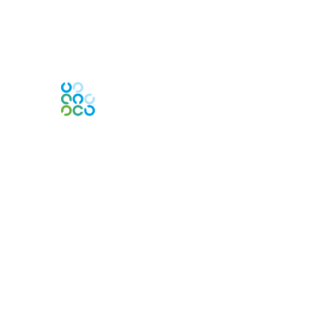
Engage Online Community
Contact Us
Contact Chapter
Contact ISACA Global Support
Membership