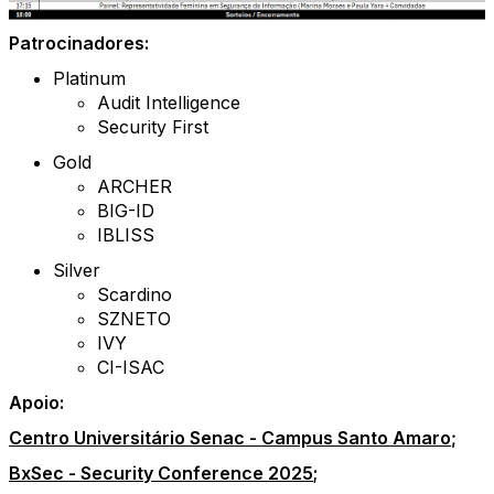
Patrocinadores:
Platinum
Audit Intelligence
Security First
Gold
ARCHER
BIG-ID
IBLISS
Silver
Scardino
SZNETO
IVY
CI-ISAC
Apoio:
Centro Universitário Senac - Campus Santo Amaro
;
BxSec - Security Conference 2025
;