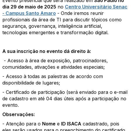
Evento presencial que será realizado em
S
ão Paulo no
dia 29 de maio de 2025
no
Centro Universitário Senac
- Campus Santo Amaro
- Onde iremos reunir
profissionais da área de TI para discutir tópicos como
segurança, governança, inteligência artificial,
tecnologias emergentes e transformação digital.
A sua inscrição no evento dá direito à:
- Acesso à área de exposição, patrocinadores,
comunidades, ativações e atividades especiais;
- Acesso à todas as palestras de acordo com
disponibilidade de lugares;
- Certificado de participação (será enviado para o e-mail
de cadastro em até 04 dias úteis após a participação no
evento.
Observações:
- Atenção para o
Nome
e
ID ISACA
cadastrado, pois
eles serão usados para o preenchimento do certificado