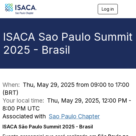
Log in
T
o
g
g
l
ISACA Sao Paulo Summit
e
n
2025 - Brasil
a
v
i
g
a
t
i
When:
Thu, May 29, 2025 from 09:00 to 17:00
o
(BRT)
n
Your local time:
Thu, May 29, 2025, 12:00 PM -
8:00 PM UTC
Associated with
Sao Paulo Chapter
ISACA São Paulo Summit 2025 - Brasil