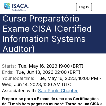
Log in
T
o
Curso Preparatório
g
g
l
Exame CISA (Certified
e
n
Information Systems
a
v
Auditor)
i
g
a
t
i
Starts:
Tue, May 16, 2023 19:00 (BRT)
o
Ends:
Tue, Jun 13, 2023 22:00 (BRT)
n
Your local time:
Tue, May 16, 2023, 10:00 PM -
Wed, Jun 14, 2023, 1:00 AM UTC
Associated with
Sao Paulo Chapter
Prepare-se para o Exame de uma das Certificações
de TI mais bem pagas no mundo*. Torne-se um CISA
e