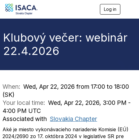
Log in
T
o
g
g
l
Klubový večer: webinár
e
n
22.4.2026
a
v
i
g
a
t
i
When:
Wed, Apr 22, 2026 from 17:00 to 18:00
o
(SK)
n
Your local time:
Wed, Apr 22, 2026, 3:00 PM -
4:00 PM UTC
Associated with
Slovakia Chapter
Aké je miesto vykonávacieho nariadenie Komisie (EÚ)
2024/2690 zo 17. októbra 2024 v legislatíve SR pre