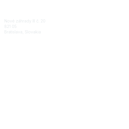
Contact Us
Nové záhrady III č. 20
821 05
Bratislava, Slovakia
Contact Chapter
Membership
Join
Benefits
Credentials
Contact ISACA Global Support
Privacy & Terms
About ISACA