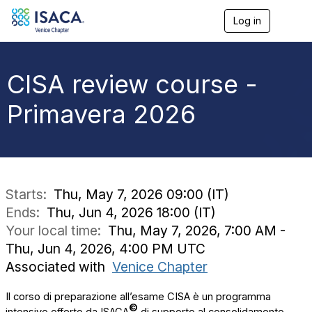
Log in
T
o
g
g
l
CISA review course -
e
n
Primavera 2026
a
v
i
g
a
t
i
Starts:
Thu, May 7, 2026 09:00 (IT)
o
Ends:
Thu, Jun 4, 2026 18:00 (IT)
n
Your local time:
Thu, May 7, 2026, 7:00 AM -
Thu, Jun 4, 2026, 4:00 PM UTC
Associated with
Venice Chapter
Il corso di preparazione all’esame CISA è un programma
©