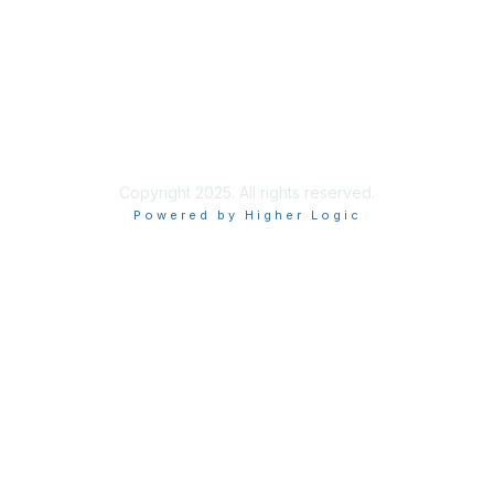
About ISACA
Community Code of Conduct
ISACA Policies
ISACA Terms of Use
ISACA Global Privacy Notice
Chapter Privacy Policy
Copyright 2025. All rights reserved.
Powered by Higher Logic