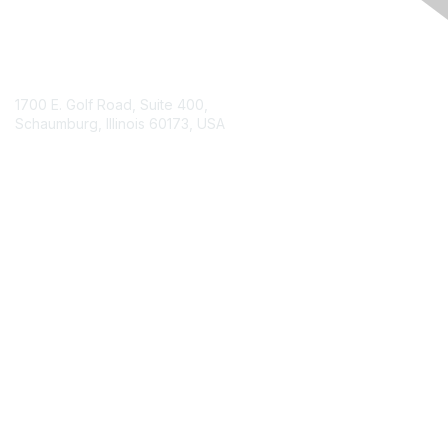
Contact Us
1700 E. Golf Road, Suite 400,
Schaumburg, Illinois 60173, USA
ISACA.org
Contact Chapter
Membership
Join
Benefits
Credentials
Contact ISACA Global Support
Privacy & Terms