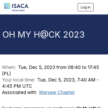
Log in
T
o
g
g
l
e
OH MY H@CK 2023
n
a
v
i
g
a
t
i
When:
Tue, Dec 5, 2023 from 08:40 to 17:45
o
(PL)
n
Your local time:
Tue, Dec 5, 2023, 7:40 AM -
4:45 PM UTC
Associated with
Warsaw Chapter