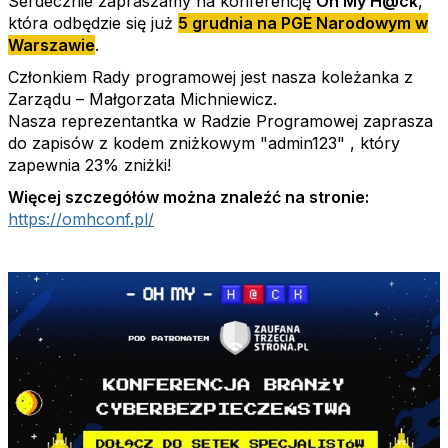
Serdecznie zapraszamy na konferencję
Oh My H@ck
,
która odbędzie się już
5 grudnia na PGE Narodowym w
Warszawie
.
Członkiem Rady programowej jest nasza koleżanka z
Zarządu – Małgorzata Michniewicz.
Nasza reprezentantka w Radzie Programowej zaprasza
do zapisów z kodem zniżkowym "admin123" , który
zapewnia 23% zniżki!
Więcej szczegółów można znaleźć na stronie:
https://omhconf.pl/