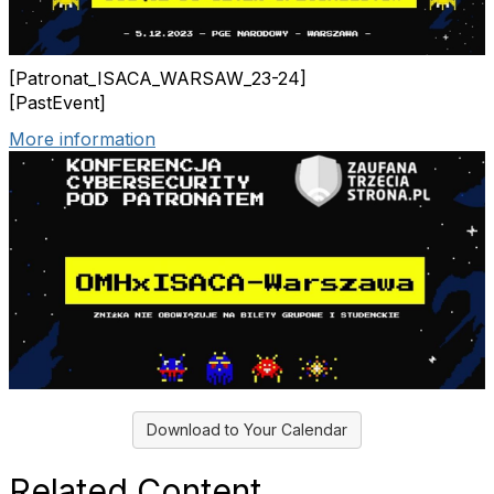
[Patronat_ISACA_WARSAW_23-24]
[PastEvent]
More information
Download to Your Calendar
Related Content