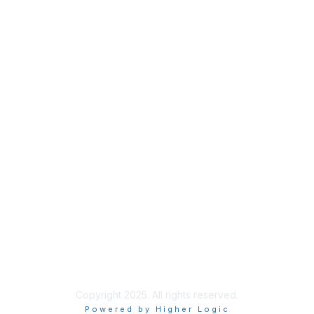
Membership
Join
Benefits
Credentials
Contact ISACA Global Support
Privacy & Terms
About ISACA
Community Code of Conduct
ISACA Policies
ISACA Terms of Use
ISACA Global Privacy Notice
Chapter Privacy Policy
Copyright 2025. All rights reserved.
Powered by Higher Logic