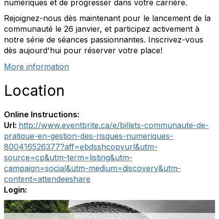
numériques et de progresser dans votre carrière.
Rejoignez-nous dès maintenant pour le lancement de la
communauté le 26 janvier, et participez activement à
notre série de séances passionnantes. Inscrivez-vous
dès aujourd'hui pour réserver votre place!
More information
Location
Online Instructions:
Url:
http://www.eventbrite.ca/e/billets-communaute-de-
pratique-en-gestion-des-risques-numeriques-
800416526377?aff=ebdsshcopyurl&utm-
source=cp&utm-term=listing&utm-
campaign=social&utm-medium=discovery&utm-
content=attendeeshare
Login: