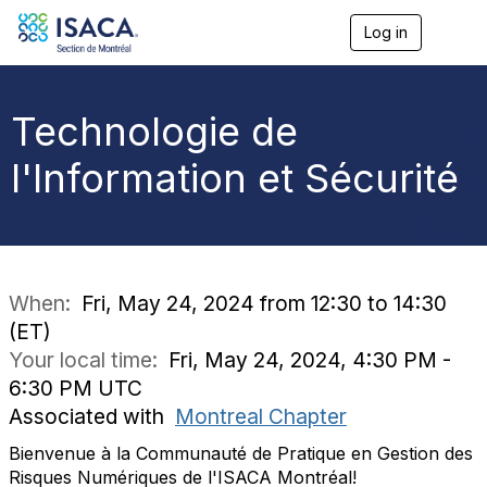
Log in
T
o
g
g
l
Technologie de
e
n
l'Information et Sécurité
a
v
i
g
a
t
i
When:
Fri, May 24, 2024 from 12:30 to 14:30
o
(ET)
n
Your local time:
Fri, May 24, 2024, 4:30 PM -
6:30 PM UTC
Associated with
Montreal Chapter
Bienvenue à la Communauté de Pratique en Gestion des
Risques Numériques de l'ISACA Montréal!