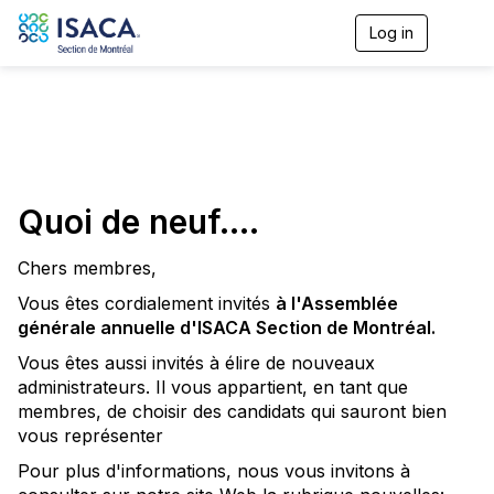
Log in
T
o
g
g
l
e
n
a
v
Quoi de neuf....
i
g
a
Chers membres,
t
i
Vous êtes cordialement invités
à l'Assemblée
o
générale annuelle d'ISACA Section de Montréal.
n
Vous êtes aussi invités à élire de nouveaux
administrateurs. Il vous appartient, en tant que
membres, de choisir des candidats qui sauront bien
vous représenter
Pour plus d'informations, nous vous invitons à