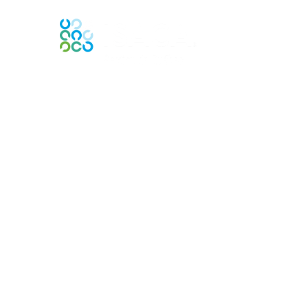
Contact Us
Contactez-nous
Membership
Joindre
Bénéfices
En apprendre davantage
Contactez ISACA Global Support
Privacy & Terms