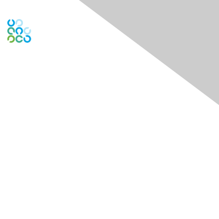
Contact Us
Contact Chapter
Contact ISACA Global Support
Membership
Join
Benefits