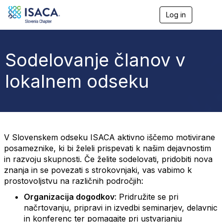
Log in
T
o
g
g
l
Sodelovanje članov v
e
n
lokalnem odseku
a
v
i
g
a
t
i
V Slovenskem odseku ISACA aktivno iščemo motivirane
o
posameznike, ki bi želeli prispevati k našim dejavnostim
n
in razvoju skupnosti. Če želite sodelovati, pridobiti nova
znanja in se povezati s strokovnjaki, vas vabimo k
prostovoljstvu na različnih področjih:
Organizacija dogodkov
: Pridružite se pri
načrtovanju, pripravi in izvedbi seminarjev, delavnic
in konferenc ter pomagajte pri ustvarjanju