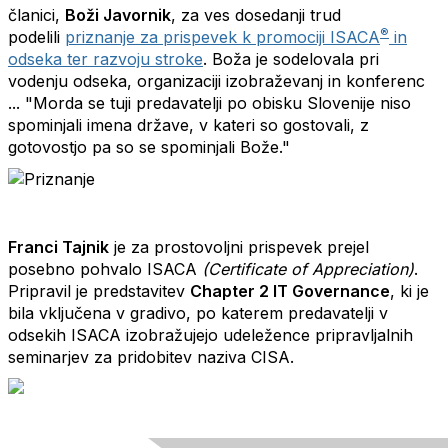
članici,
Boži Javornik
, za ves dosedanji trud
®
podelili
priznanje za prispevek k promociji ISACA
in
odseka ter razvoju stroke
. Boža je sodelovala pri
vodenju odseka, organizaciji izobraževanj in konferenc
... "Morda se tuji predavatelji po obisku Slovenije niso
spominjali imena države, v kateri so gostovali, z
gotovostjo pa so se spominjali Bože."
Franci Tajnik
je za prostovoljni prispevek prejel
posebno pohvalo ISACA
(Certificate of Appreciation)
.
Pripravil je predstavitev
Chapter 2 IT Governance
, ki je
bila vključena v gradivo, po katerem predavatelji v
odsekih ISACA izobražujejo udeležence pripravljalnih
seminarjev za pridobitev naziva CISA.