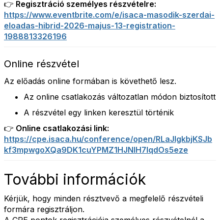
👉 Regisztráció személyes részvételre:
https://www.eventbrite.com/e/isaca-masodik-szerdai-
eloadas-hibrid-2026-majus-13-registration-
1988813326196
Online részvétel
Az előadás online formában is követhető lesz.
Az online csatlakozás változatlan módon biztosított
A részvétel egy linken keresztül történik
👉 Online csatlakozási link:
https://cpe.isaca.hu/conference/open/RLaJIgkbjKSJb
kf3mpwgoXQa9DK1cuYPMZ1HJNIH7IqdOs5eze
További információk
Kérjük, hogy minden résztvevő a megfelelő részvételi
formára regisztráljon.