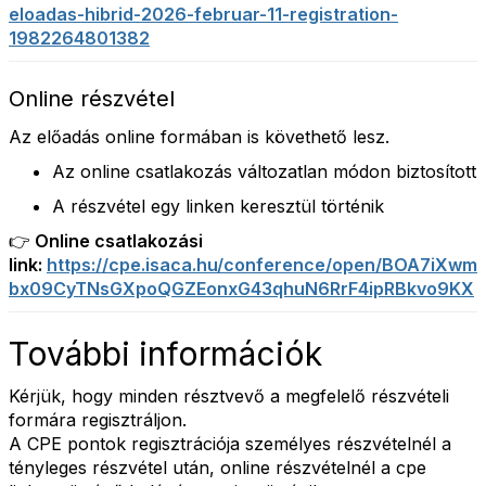
eloadas-hibrid-2026-februar-11-registration-
1982264801382
Online részvétel
Az előadás online formában is követhető lesz.
Az online csatlakozás változatlan módon biztosított
A részvétel egy linken keresztül történik
👉 Online csatlakozási
link:
https://cpe.isaca.hu/conference/open/BOA7iXwm
bx09CyTNsGXpoQGZEonxG43qhuN6RrF4ipRBkvo9KX
További információk
Kérjük, hogy minden résztvevő a megfelelő részvételi
formára regisztráljon.
A CPE pontok regisztrációja személyes részvételnél a
tényleges részvétel után, online részvételnél a cpe