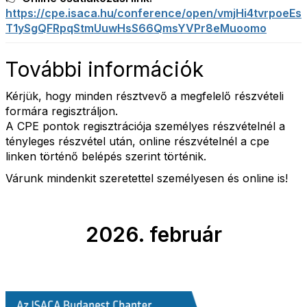
https://cpe.isaca.hu/conference/open/vmjHi4tvrpoeEs
T1ySgQFRpqStmUuwHsS66QmsYVPr8eMuoomo
További információk
Kérjük, hogy minden résztvevő a megfelelő részvételi
formára regisztráljon.
A CPE pontok regisztrációja személyes részvételnél a
tényleges részvétel után, online részvételnél a cpe
linken történő belépés szerint történik.
Várunk mindenkit szeretettel személyesen és online is!
2026. február