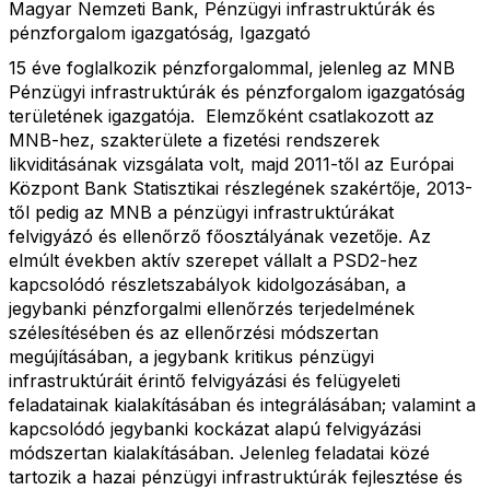
Magyar Nemzeti Bank, Pénzügyi infrastruktúrák és
pénzforgalom igazgatóság, Igazgató
15 éve foglalkozik pénzforgalommal, jelenleg az MNB
Pénzügyi infrastruktúrák és pénzforgalom igazgatóság
területének igazgatója. Elemzőként csatlakozott az
MNB-hez, szakterülete a fizetési rendszerek
likviditásának vizsgálata volt, majd 2011-től az Európai
Központ Bank Statisztikai részlegének szakértője, 2013-
től pedig az MNB a pénzügyi infrastruktúrákat
felvigyázó és ellenőrző főosztályának vezetője. Az
elmúlt években aktív szerepet vállalt a PSD2-hez
kapcsolódó részletszabályok kidolgozásában, a
jegybanki pénzforgalmi ellenőrzés terjedelmének
szélesítésében és az ellenőrzési módszertan
megújításában, a jegybank kritikus pénzügyi
infrastruktúráit érintő felvigyázási és felügyeleti
feladatainak kialakításában és integrálásában; valamint a
kapcsolódó jegybanki kockázat alapú felvigyázási
módszertan kialakításában. Jelenleg feladatai közé
tartozik a hazai pénzügyi infrastruktúrák fejlesztése és