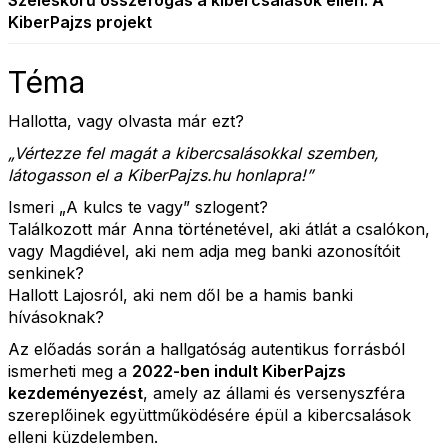
Széleskörű összefogás a kibercsalások ellen: A
KiberPajzs projekt
Téma
Hallotta, vagy olvasta már ezt?
„Vértezze fel magát a kibercsalásokkal szemben,
látogasson el a KiberPajzs.hu honlapra!”
Ismeri „A kulcs te vagy” szlogent?
Találkozott már Anna történetével, aki átlát a csalókon,
vagy Magdiével, aki nem adja meg banki azonosítóit
senkinek?
Hallott Lajosról, aki nem dől be a hamis banki
hívásoknak?
Az előadás során a hallgatóság autentikus forrásból
ismerheti meg a
2022-ben indult KiberPajzs
kezdeményezést
, amely az állami és versenyszféra
szereplőinek együttműködésére épül a kibercsalások
elleni küzdelemben.