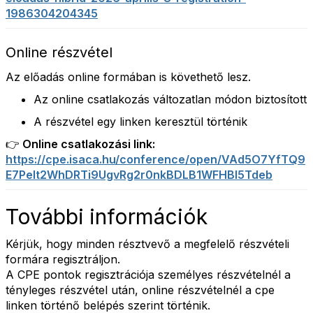
1986304204345
Online részvétel
Az előadás online formában is követhető lesz.
Az online csatlakozás változatlan módon biztosított
A részvétel egy linken keresztül történik
👉 Online csatlakozási link:
https://cpe.isaca.hu/conference/open/VAd5O7YfTQ9
E7PeIt2WhDRTi9UgvRg2r0nkBDLB1WFHBl5Tdeb
További információk
Kérjük, hogy minden résztvevő a megfelelő részvételi
formára regisztráljon.
A CPE pontok regisztrációja személyes részvételnél a
tényleges részvétel után, online részvételnél a cpe
linken történő belépés szerint történik.