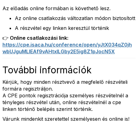
Az előadás online formában is követhető lesz.
Az online csatlakozás változatlan módon biztosított
A részvétel egy linken keresztül történik
👉 Online csatlakozási link:
https://cpe.isaca.hu/conference/open/yJtX034qZ0jh
wbUJguMLIEAf9vAHtxILGby2E5ig8Z1pJocN5X
További információk
Kérjük, hogy minden résztvevő a megfelelő részvételi
formára regisztráljon.
A CPE pontok regisztrációja személyes részvételnél a
tényleges részvétel után, online részvételnél a cpe
linken történő belépés szerint történik.
Várunk mindenkit szeretettel személyesen és online is!