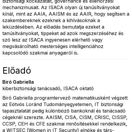
biztonsági kockázatait, governance és ellenőrzési
mechanizmusait. Az ISACA olyan új tanúsítványokat
kínál, mint az AAIA, AAISM és az AAIR, hogy segítsen a
szakembereknek ezeknek a kihívásoknak a
leküzdésében. Az előadás bemutatja ezeket a
tanúsítványokat, tippeket ad azok megszerzéséhez és
szó lesz az ISACA ingyenesen elérhető vagy
megvásárolható mesterséges intelligenciához
kapcsolódó szakmai anyagairól is.
Előadó
Biró Gabriella
kiberbiztonsági tanácsadó, ISACA oktató
Biró Gabriella programtervező matematikusként végzett
az Eötvös Loránd Tudományegyetemen, IT biztonsági
tapasztalatát pedig különböző bankoknál és tanácsadó
cégeknél szerezte. AAISM, CISA, CISM, CRISC, CISSP,
CCSP, CEH és CFE szakmai minősítésekkel rendelkezik,
a WITSEC (Women in IT Security) elnöke és társ-