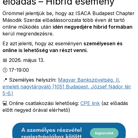
előadás – Hibrid esemény
Örömmel jelentjük be, hogy az ISACA Budapest Chapter
Második Szerdai előadássorozata több éven át tartó
online működés után
idén negyedjére hibrid formában
kerül megrendezésre.
Ez azt jelenti, hogy az eseményen
személyesen és
online is lehetőség van részt venni
.
📅 2026. május 13.
🕕 17-19:00
📍 Személyes helyszín:
Magyar Bankszövetség, II.
emeleti nagytárgyaló (1051 Budapest, József Nádor tér
5-6.)
💻 Online csatlakozási lehetőség:
CPE link
(az előadás
előtt negyed órával elérhető)