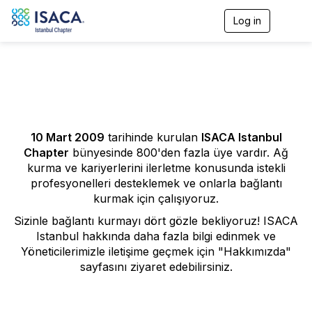
Log in
T
o
g
g
l
e
n
a
v
i
10 Mart 2009
tarihinde kurulan
ISACA Istanbul
g
Chapter
bünyesinde 800'den fazla üye vardır. Ağ
a
kurma ve kariyerlerini ilerletme konusunda istekli
t
profesyonelleri desteklemek ve onlarla bağlantı
i
kurmak için çalışıyoruz.
o
n
Sizinle bağlantı kurmayı dört gözle bekliyoruz! ISACA
Istanbul hakkında daha fazla bilgi edinmek ve
Yöneticilerimizle iletişime geçmek için "Hakkımızda"
sayfasını ziyaret edebilirsiniz.