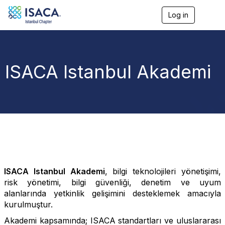
Log in
T
o
g
g
l
e
ISACA Istanbul Akademi
n
a
v
i
g
a
t
i
o
n
ISACA Istanbul Akademi
, bilgi teknolojileri yönetişimi,
risk yönetimi, bilgi güvenliği, denetim ve uyum
alanlarında yetkinlik gelişimini desteklemek amacıyla
kurulmuştur.
Akademi kapsamında; ISACA standartları ve uluslararası