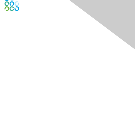
Contact Us
Contact Chapter
Contact ISACA Global Support
Membership
Join
Benefits
Credentials