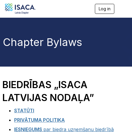
Log in
T
o
g
g
l
e
Chapter Bylaws
n
a
v
i
g
a
t
i
BIEDRĪBAS „ISACA
o
n
LATVIJAS NODAĻA”
STATŪTI
PRIVĀTUMA POLITIKA
IESNIEGUMS
par biedra uzņemšanu biedrībā