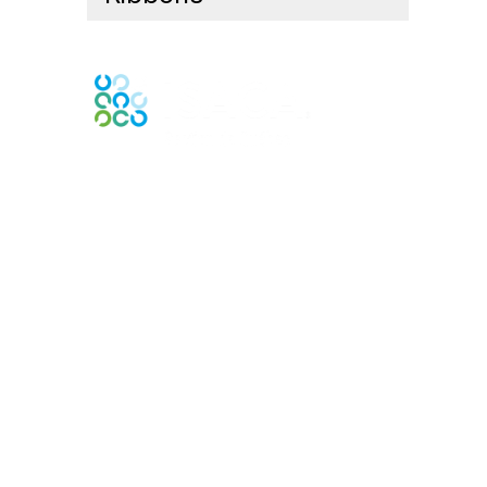
Contact Us
Contactez-nous
Membership
Joindre
Bénéfices
En apprendre davantage
Contactez ISACA Global Support
Privacy & Terms