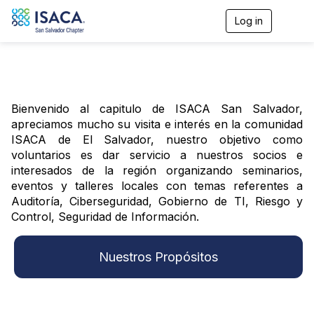
Log in
T
o
g
g
l
e
n
Bienvenido al capitulo de ISACA San Salvador,
a
apreciamos mucho su visita e interés en la comunidad
v
i
ISACA de El Salvador, nuestro objetivo como
g
voluntarios es dar servicio a nuestros socios e
a
interesados de la región organizando seminarios,
t
eventos y talleres locales con temas referentes a
i
o
Auditoría, Ciberseguridad, Gobierno de TI, Riesgo y
n
Control, Seguridad de Información.
Nuestros Propósitos