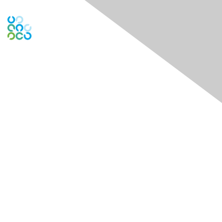
Engage Online Community
Contact Us
Contact Chapter
Contact ISACA Global Support
Membership
Join