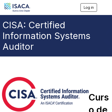
Log in
T
o
g
g
CISA: Certified
l
e
Information Systems
n
a
Auditor
v
i
g
a
t
i
o
n
Curs
o de