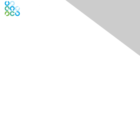
Contact Us
Contact Chapter
Contact ISACA Global Support
Membership
Join
Benefits
Credentials