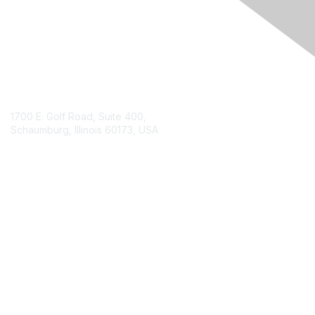
Engage Online Community
Contact Us
1700 E. Golf Road, Suite 400,
Schaumburg, Illinois 60173, USA
ISACA.org
Contact Chapter
Membership
Join
Benefits
Credentials
Contact ISACA Global Support