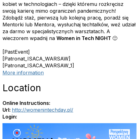
kobiet w technologiach – dzięki któremu rozkręcisz
swoją karierę mimo ograniczeń pandemicznych!
Zdobądź staż, pierwszą lub kolejną pracę, poradź się
Mentorki lub Mentora, wysłuchaj techtalków, weź udział
za darmo w specjalistycznych warsztatach. A
wieczorem wpadnij na
Women in Tech NIGHT
🙂
[PastEvent]
[Patronat_ISACA_WARSAW]
[Patronat_ISACA_WARSAW_1]
More information
Location
Online Instructions:
Url:
http://womenintechday.pl/
Login: