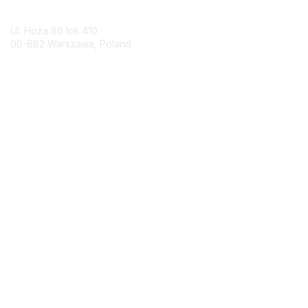
Contact Us
Ul. Hoża 86 lok.410
00-682 Warszawa, Poland
Contact Chapter
Membership
Join
Benefits
Credentials
Contact ISACA Global Support
Privacy & Terms
About ISACA
Community Code of Conduct
ISACA Policies
ISACA Terms of Use