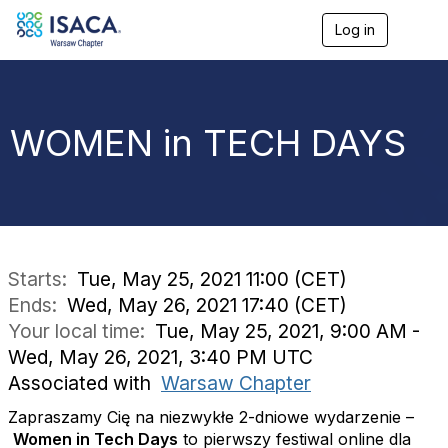
Log in
T
o
g
g
l
e
WOMEN in TECH DAYS
n
a
v
i
g
a
t
i
Starts:
Tue, May 25, 2021 11:00 (CET)
o
Ends:
Wed, May 26, 2021 17:40 (CET)
n
Your local time:
Tue, May 25, 2021, 9:00 AM -
Wed, May 26, 2021, 3:40 PM UTC
Associated with
Warsaw Chapter
Zapraszamy Cię na niezwykłe 2-dniowe wydarzenie –
Women in Tech Days
to pierwszy festiwal online dla