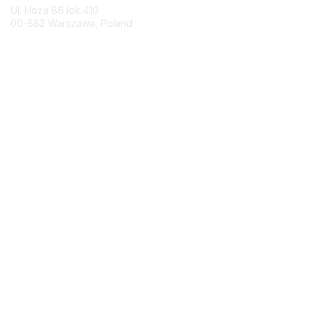
Ul. Hoża 86 lok.410
00-682 Warszawa, Poland
Contact Chapter
Membership
Join
Benefits
Credentials
Contact ISACA Global Support
Privacy & Terms
About ISACA
Community Code of Conduct
ISACA Policies
ISACA Terms of Use
ISACA Global Privacy Notice