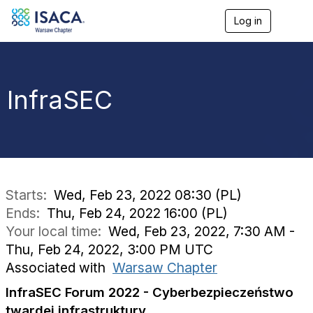
Log in
T
o
g
g
l
e
InfraSEC
n
a
v
i
g
a
t
i
Starts:
Wed, Feb 23, 2022 08:30 (PL)
o
Ends:
Thu, Feb 24, 2022 16:00 (PL)
n
Your local time:
Wed, Feb 23, 2022, 7:30 AM -
Thu, Feb 24, 2022, 3:00 PM UTC
Associated with
Warsaw Chapter
InfraSEC Forum 2022 - Cyberbezpieczeństwo
twardej infrastruktury