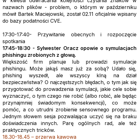
w kwestii odwracania kolejności czytania znaków w
nazwach plików - problem, o którym w październiku
mówił Bartek Maciejowski, został 02.11 oficjalnie wpisany
do bazy podatności CVE.
17:30-17:40- Przywitanie obecnych i rozpoczęcie
spotkania
17:45-18:30 - Sylwester Oracz opowie o symulacjach
phishingu zrobionych z głową.
Większość firm planuje lub prowadzi symulacje
phishingu. Może jakąś masz już za sobą? Udało się,
phishing wyszedł, ale wszyscy klną na dział
bezpieczeństwa? O najczęstszych błędach, o tym jak się
przygotować do prowadzenia symulacji, jakie cele sobie
wyznaczyć, o tym czego nie robić (albo robić, ale będąc
przynajmniej świadomym konsekwencji), co może
pomóc, a co utrudni zrobienie sensownego programu.
Jednym słowem sesja pozwalająca uczyć się na braku
doświadczenia innych. Parę ogólnych rad, ale też
praktycznych tricków.
18.30-18.45 – przerwa kawowa