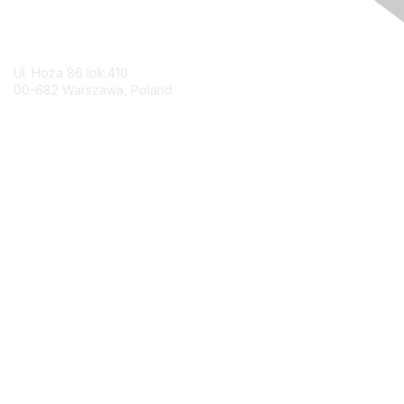
Contact Us
Ul. Hoża 86 lok.410
00-682 Warszawa, Poland
Contact Chapter
Membership
Join
Benefits
Credentials
Contact ISACA Global Support
Privacy & Terms
About ISACA
Community Code of Conduct