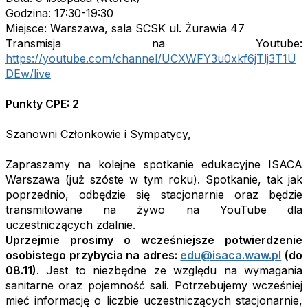
Godzina: 17:30-19:30
Miejsce: Warszawa, sala SCSK ul. Żurawia 47
Transmisja na Youtube:
https://youtube.com/channel/UCXWFY3u0xkf6jTlj3T1U
DEw/live
Punkty CPE: 2
Szanowni Członkowie i Sympatycy,
Zapraszamy na kolejne spotkanie edukacyjne ISACA
Warszawa (już szóste w tym roku). Spotkanie, tak jak
poprzednio, odbędzie się stacjonarnie oraz będzie
transmitowane na żywo na YouTube dla
uczestniczących zdalnie.
Uprzejmie prosimy o wcześniejsze potwierdzenie
osobistego przybycia na adres:
edu@isaca.waw.pl
(do
08.11)
. Jest to niezbędne ze względu na wymagania
sanitarne oraz pojemność sali. Potrzebujemy wcześniej
mieć informację o liczbie uczestniczących stacjonarnie,