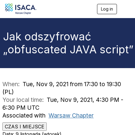
Log in
T
o
g
g
l
Jak odszyfrować
e
n
„obfuscated JAVA script”
a
v
i
g
a
t
i
When:
Tue, Nov 9, 2021 from 17:30 to 19:30
o
(PL)
n
Your local time:
Tue, Nov 9, 2021, 4:30 PM -
6:30 PM UTC
Associated with
Warsaw Chapter
CZAS I MIEJSCE
Data: 9 listopada (wtorek)