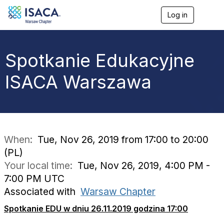
Log in
T
o
g
g
l
Spotkanie Edukacyjne
e
n
ISACA Warszawa
a
v
i
g
a
t
i
When:
Tue, Nov 26, 2019 from 17:00 to 20:00
o
(PL)
n
Your local time:
Tue, Nov 26, 2019, 4:00 PM -
7:00 PM UTC
Associated with
Warsaw Chapter
Spotkanie EDU w dniu 26.11.2019 godzina 17:00