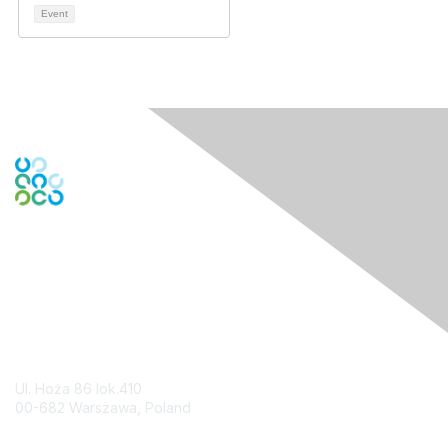
Event
Contact Us
Ul. Hoża 86 lok.410
00-682 Warszawa, Poland
Contact Chapter