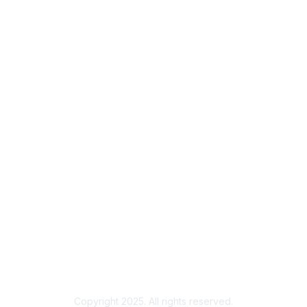
Membership
Join
Benefits
Credentials
Contact ISACA Global Support
Privacy & Terms
About ISACA
Community Code of Conduct
ISACA Policies
ISACA Terms of Use
ISACA Global Privacy Notice
Chapter Privacy Policy
Copyright 2025. All rights reserved.