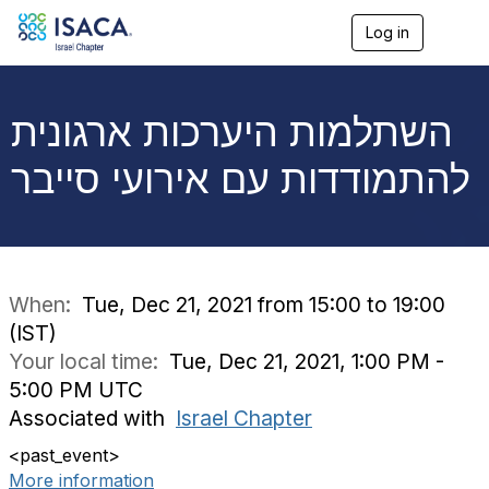
Log in
T
o
g
g
l
השתלמות היערכות ארגונית
e
n
להתמודדות עם אירועי סייבר
a
v
i
g
a
t
i
When:
Tue, Dec 21, 2021 from 15:00 to 19:00
o
(IST)
n
Your local time:
Tue, Dec 21, 2021, 1:00 PM -
5:00 PM UTC
Associated with
Israel Chapter
<past_event>
More information