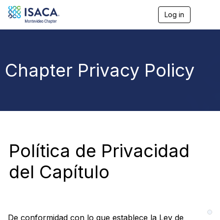
Log in
T
o
g
g
l
e
Chapter Privacy Policy
n
a
v
i
g
a
t
i
o
Política de Privacidad
n
del Capítulo
De conformidad con lo que establece la Ley de