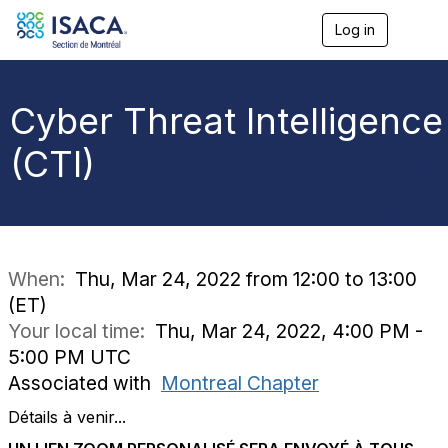
Log in
T
o
g
g
l
Cyber Threat Intelligence
e
n
(CTI)
a
v
i
g
a
t
i
When:
Thu, Mar 24, 2022 from 12:00 to 13:00
o
(ET)
n
Your local time:
Thu, Mar 24, 2022, 4:00 PM -
5:00 PM UTC
Associated with
Montreal Chapter
Détails à venir...