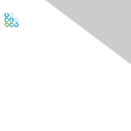
Engage Online Community
Contact Us
Contact Chapter
Contact ISACA Global Support
Membership
Join