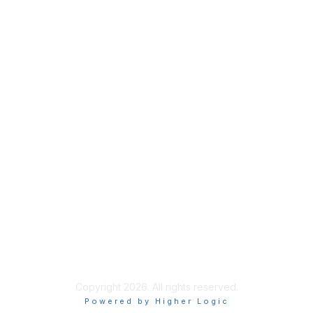
Membership
Join
Benefits
Credentials
Privacy & Terms
About ISACA
Community Code of Conduct
ISACA Policies
ISACA Terms of Use
ISACA Global Privacy Notice
Chapter Privacy Policy
Copyright 2026. All rights reserved.
Powered by Higher Logic