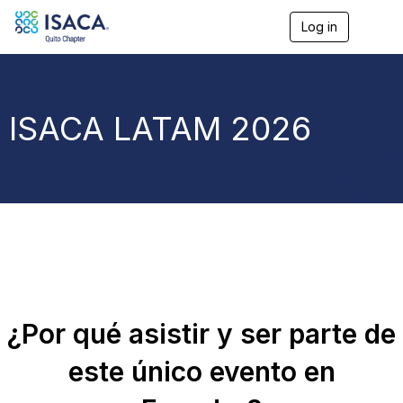
Log in
T
o
g
g
l
e
ISACA LATAM 2026
n
a
v
i
g
a
t
i
o
n
¿Por qué asistir y ser parte de
este único evento en