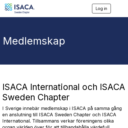
Log in
T
o
g
g
l
e
Medlemskap
n
a
v
i
g
a
t
i
o
ISACA International och ISACA
n
Sweden Chapter
I Sverige innebär medlemskap i ISACA på samma gång
en anslutning till ISACA Sweden Chapter och ISACA
International. Tillsammans verkar föreningens olika
organ världen över för att tillhandahålla värdefull