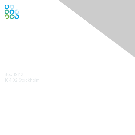
Contact Us
Box 19112
104 32 Stockholm
Contact Chapter
Membership
Join
Benefits
Credentials