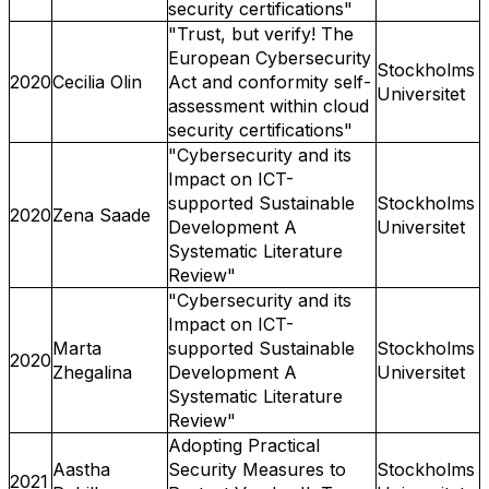
security certifications"
"Trust, but verify! The
European Cybersecurity
Stockholms
2020
Cecilia Olin
Act and conformity self-
Universitet
assessment within cloud
security certifications"
"Cybersecurity and its
Impact on ICT-
supported Sustainable
Stockholms
2020
Zena Saade
Development A
Universitet
Systematic Literature
Review"
"Cybersecurity and its
Impact on ICT-
Marta
supported Sustainable
Stockholms
2020
Zhegalina
Development A
Universitet
Systematic Literature
Review"
Adopting Practical
Aastha
Security Measures to
Stockholms
2021