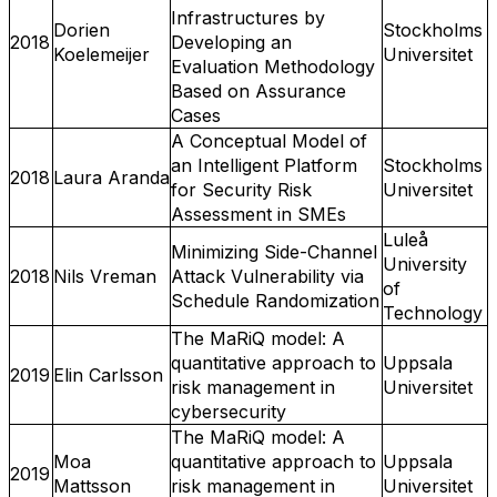
Infrastructures by
Dorien
Stockholms
2018
Developing an
Koelemeijer
Universitet
Evaluation Methodology
Based on Assurance
Cases
A Conceptual Model of
an Intelligent Platform
Stockholms
2018
Laura Aranda
for Security Risk
Universitet
Assessment in SMEs
Luleå
Minimizing Side-Channel
University
2018
Nils Vreman
Attack Vulnerability via
of
Schedule Randomization
Technology
The MaRiQ model: A
quantitative approach to
Uppsala
2019
Elin Carlsson
risk management in
Universitet
cybersecurity
The MaRiQ model: A
Moa
quantitative approach to
Uppsala
2019
Mattsson
risk management in
Universitet