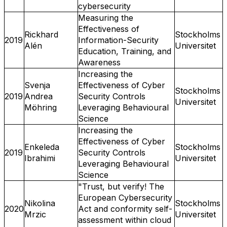
cybersecurity
Measuring the
Effectiveness of
Rickhard
Stockholms
2019
Information-Security
Alén
Universitet
Education, Training, and
Awareness
Increasing the
Svenja
Effectiveness of Cyber
Stockholms
2019
Andrea
Security Controls
Universitet
Möhring
Leveraging Behavioural
Science
Increasing the
Effectiveness of Cyber
Enkeleda
Stockholms
2019
Security Controls
Ibrahimi
Universitet
Leveraging Behavioural
Science
"Trust, but verify! The
European Cybersecurity
Nikolina
Stockholms
2020
Act and conformity self-
Mrzic
Universitet
assessment within cloud