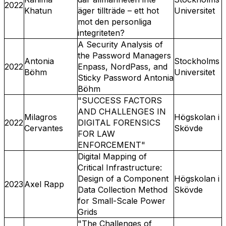
2022
Khatun
äger tillträde – ett hot
Universitet
mot den personliga
integriteten?
A Security Analysis of
the Password Managers
Antonia
Stockholms
2022
Enpass, NordPass, and
Böhm
Universitet
Sticky Password Antonia
Böhm
"SUCCESS FACTORS
AND CHALLENGES IN
Milagros
Högskolan i
2022
DIGITAL FORENSICS
Cervantes
Skövde
FOR LAW
ENFORCEMENT"
Digital Mapping of
Critical Infrastructure:
Design of a Component
Högskolan i
2023
Axel Rapp
Data Collection Method
Skövde
for Small-Scale Power
Grids
"The Challenges of