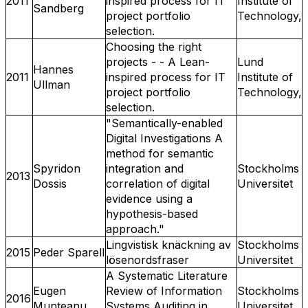
2011
inspired process for IT
Institute of
Sandberg
project portfolio
Technology,
selection.
Choosing the right
projects - - A Lean-
Lund
Hannes
2011
inspired process for IT
Institute of
Ullman
project portfolio
Technology,
selection.
"Semantically-enabled
Digital Investigations A
method for semantic
Spyridon
integration and
Stockholms
2013
Dossis
correlation of digital
Universitet
evidence using a
hypothesis-based
approach."
Lingvistisk knäckning av
Stockholms
2015
Peder Sparell
lösenordsfraser
Universitet
A Systematic Literature
Eugen
Review of Information
Stockholms
2016
Munteanu
Systems Auditing in
Universitet