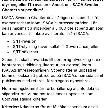
styrning eller IT-revision - Ansök om ISACA Sweden
Chapters stipendium!
ISACA Sweden Chapter delar årligen ut stipendier för
examensarbete inom ISACA´s intresseområden. I år
delas maximalt 3 stipendier à 5 000 per stipendium som
kan användas till inköp av litteratur från ISACA.
IS/IT-revision,
IS/IT-styrning (även kallat IT Governance) eller
IS/IT-säkerhet.
Stipendiet skall användas till personlig utveckling (t ex
konferens, utbildning, litteratur, studieresa) inom
ISACA:s intresseområden. Stipendiaterna uppsatser
kommer också att publiceras på ISACA:s hemsida samt
publiceras med referat i föreningens nyhetsbrev.
Nomineringskommittén förbehåller sig att inte dela ut
stipendier om vi inte har tagit emot uppsatser som
uppfyller ställda kriterier.
Kriterier:
Kriterierna för att få söka stipendium är att