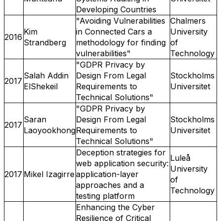
Developing Countries
"Avoiding Vulnerabilities
Chalmers
Kim
in Connected Cars a
University
2016
Strandberg
methodology for finding
of
vulnerabilities"
Technology
"GDPR Privacy by
Salah Addin
Design From Legal
Stockholms
2017
ElShekeil
Requirements to
Universitet
Technical Solutions"
"GDPR Privacy by
Saran
Design From Legal
Stockholms
2017
Laoyookhong
Requirements to
Universitet
Technical Solutions"
Deception strategies for
Luleå
web application security:
University
2017
Mikel Izagirre
application-layer
of
approaches and a
Technology
testing platform
Enhancing the Cyber
Resilience of Critical