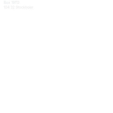
Box 19112
104 32 Stockholm
Contact Chapter
Membership
Join
Benefits
Credentials
Contact ISACA Global Support
Privacy & Terms
About ISACA
Community Code of Conduct
ISACA Policies
ISACA Terms of Use
ISACA Global Privacy Notice