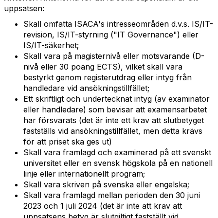
uppsatsen:
Skall omfatta ISACA's intresseområden d.v.s. IS/IT-
revision, IS/IT-styrning ("IT Governance") eller
IS/IT-säkerhet;
Skall vara på magisternivå eller motsvarande (D-
nivå eller 30 poäng ECTS), vilket skall vara
bestyrkt genom registerutdrag eller intyg från
handledare vid ansökningstillfället;
Ett skriftligt och undertecknat intyg (av examinator
eller handledare) som bevisar att examensarbetet
har försvarats (det är inte ett krav att slutbetyget
fastställs vid ansökningstillfället, men detta krävs
för att priset ska ges ut)
Skall vara framlagd och examinerad på ett svenskt
universitet eller en svensk högskola på en nationell
linje eller internationellt program;
Skall vara skriven på svenska eller engelska;
Skall vara framlagd mellan perioden den 30 juni
2023 och 1 juli 2024 (det är inte att krav att
uppsatsens betyg är slutgiltigt fastställt vid