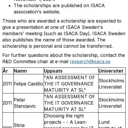
The scholarships are published on ISACA
association's website.
Those who are awarded a scholarship are expected to
give a presentation at one of ISACA Sweden's
members' meeting (such as ISACA Day). ISACA Sweden
also publishes the name of those awarded. The
scholarship is personal and cannot be transferred.
For further questions about the scholarship, contact the
R&D Committee chair at e-mail
research@isaca.se
År
Namn
Uppsats
Universitet
"AN ASSESSMENT OF
Stockholms
2011
Felipe Castillo
THE IT GOVERNANCE
Universitet
MATURITY AT SL"
"AN ASSESSMENT OF
Petar
Stockholms
2011
THE IT GOVERNANCE
Stanojevic
Universitet
MATURITY AT SL"
Choosing the right
projects - - A Lean-
Lund
Stina