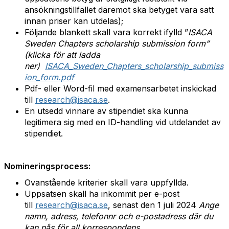
ansökningstillfället däremot ska betyget vara satt
innan priser kan utdelas);
Följande blankett skall vara korrekt ifylld ”
ISACA
Sweden Chapters scholarship submission form”
(klicka för att ladda
ner)
ISACA_Sweden_Chapters_scholarship_submiss
ion_form.pdf
Pdf- eller Word-fil med examensarbetet inskickad
till
research@isaca.se
.
En utsedd vinnare av stipendiet ska kunna
legitimera sig med en ID-handling vid utdelandet av
stipendiet.
Nomineringsprocess:
Ovanstående kriterier skall vara uppfyllda.
Uppsatsen skall ha inkommit per e-post
till
research@isaca.se
, senast den 1 juli 2024
Ange
namn, adress, telefonnr och e-postadress där du
kan nås för all korrespondens.