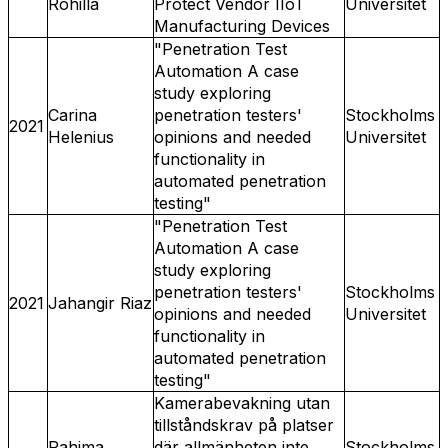
Rohilla
Protect Vendor IIoT
Universitet
Manufacturing Devices
"Penetration Test
Automation A case
study exploring
Carina
penetration testers'
Stockholms
2021
Helenius
opinions and needed
Universitet
functionality in
automated penetration
testing"
"Penetration Test
Automation A case
study exploring
penetration testers'
Stockholms
2021
Jahangir Riaz
opinions and needed
Universitet
functionality in
automated penetration
testing"
Kamerabevakning utan
tillståndskrav på platser
Rahima
där allmänheten inte
Stockholms