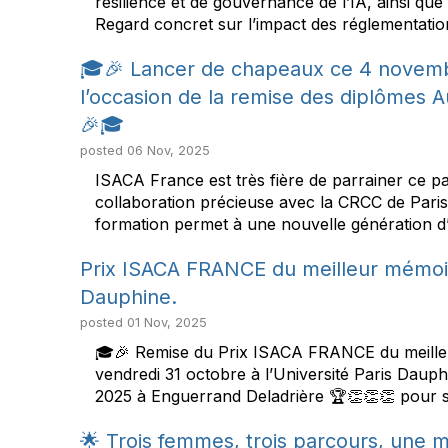
résilience et de gouvernance de l’IA, ainsi que
Regard concret sur l’impact des réglementation
🎓🎉 Lancer de chapeaux ce 4 novembr
l’occasion de la remise des diplômes A
🎉🎓
posted
06 Nov, 2025
ISACA France est très fière de parrainer ce pa
collaboration précieuse avec la CRCC de Pari
formation permet à une nouvelle génération d’e
Prix ISACA FRANCE du meilleur mémoire
Dauphine.
posted
01 Nov, 2025
🎓🎉 Remise du Prix ISACA FRANCE du meilleu
vendredi 31 octobre à l’Université Paris Dauph
2025 à Enguerrand Deladrière 🏆👏👏👏 pour son
🌟 Trois femmes, trois parcours, une 