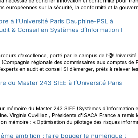
 la nécessité de concilier innovation et conformité pour tran
s européennes sur la sécurité, la conformité et la gouverna
e à l’Université Paris Dauphine-PSL à
udit & Conseil en Systèmes d’Information !
rcours d’excellence, porté par le campus de l’@Université 
s (Compagnie régionale des commissaires aux comptes de Pa
xperts en audit et conseil SI d’émerger, prêts à relever le
 du Master 243 SIEE à l’Université Paris
r mémoire du Master 243 SIEE (Systèmes d’Information e
ine. Virginie Cuvilliez , Présidente d'ISACA France a remis
 mémoire : « Optimisation du pilotage des risques informati
même ambition : faire bouger le numérique !