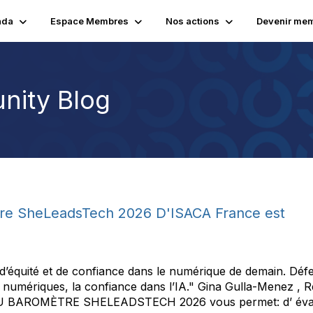
nda
Espace Membres
Nos actions
Devenir me
nity Blog
e SheLeadsTech 2026 D'ISACA France est
d’équité et de confiance dans le numérique de demain. Défen
tèmes numériques, la confiance dans l’IA." Gina Gulla-Mene
U BAROMÈTRE SHELEADSTECH 2026 vous permet: d’ évalue