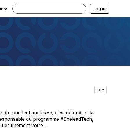
Log in
mbre
Like
dre une tech inclusive, c’est défendre : la
z , Responsable du programme #SheleadTech,
r finement votre ...