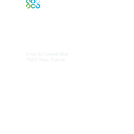
Contact Us
3 rue du Colonel Moll
75017 Paris, France
Contact Chapter
Membership
Join
Benefits
Credentials
Contact ISACA Global Support
Privacy & Terms