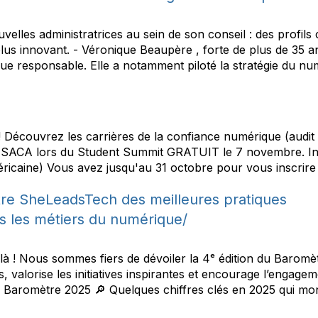
uvelles administratrices au sein de son conseil : des profils
us innovant. - Véronique Beaupère , forte de plus de 35 an
que responsable. Elle a notamment piloté la stratégie du nu
! Découvrez les carrières de la confiance numérique (audit 
#ISACA lors du Student Summit GRATUIT le 7 novembre. Ins
icaine) Vous avez jusqu'au 31 octobre pour vous inscrire
ètre SheLeadsTech des meilleures pratiques
ns les métiers du numérique/
là ! Nous sommes fiers de dévoiler la 4ᵉ édition du Barom
ues, valorise les initiatives inspirantes et encourage l’enga
 Baromètre 2025 🔎 Quelques chiffres clés en 2025 qui mont