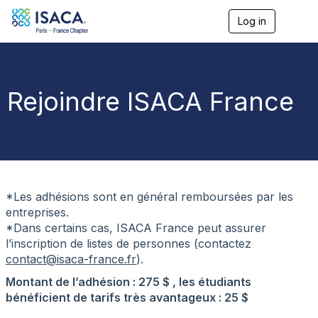
Log in
T
o
g
g
l
e
Rejoindre ISACA France
n
a
v
i
g
a
t
i
*Les adhésions sont en général remboursées par les
o
entreprises.
n
*Dans certains cas, ISACA France peut assurer
l’inscription de listes de personnes (contactez
contact@isaca-france.fr
).
Montant de l’adhésion : 275 $ , les étudiants
bénéficient de tarifs très avantageux : 25 $