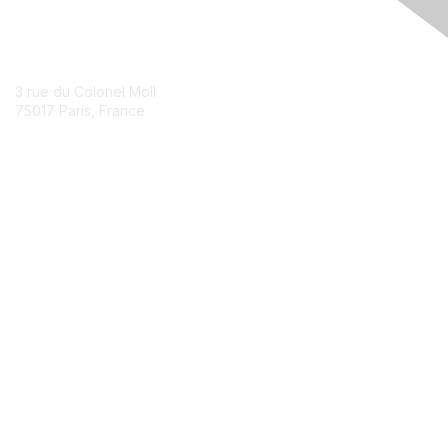
Contact Us
3 rue du Colonel Moll
75017 Paris, France
Contact Chapter
Membership
Join
Benefits
Credentials
Contact ISACA Global Support
Privacy & Terms
About ISACA