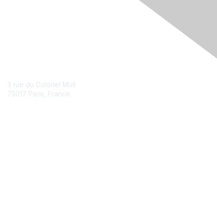
Contact Us
3 rue du Colonel Moll
75017 Paris, France
Contact Chapter
Membership
Join
Benefits
Credentials
Contact ISACA Global Support