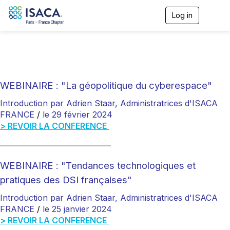
Log in
T
o
g
g
l
e
n
a
WEBINAIRE : "La géopolitique du cyberespace"
v
i
Introduction par Adrien Staar, Administratrices d'ISACA
g
FRANCE
/
le 29 février 2024
a
> REVOIR LA CONFERENCE
t
i
___________________________
o
n
WEBINAIRE : "Tendances technologiques et
pratiques des DSI françaises"
Introduction par Adrien Staar, Administratrices d'ISACA
FRANCE
/
le 25 janvier 2024
> REVOIR LA CONFERENCE