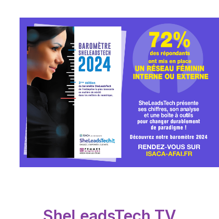
SheLeadsTech TV