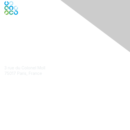
Contact Us
3 rue du Colonel Moll
75017 Paris, France
Contact Chapter
Membership
Join
Benefits
Credentials