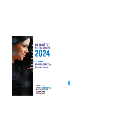
transformation numérique ;
🏆 Secteur Public : INRAE, institut de recherche
public.
BAROMÈTRE SHELEADSTECH 2024
ème
3
édition du baromètre
SheLeadsTech
des meilleures pratiques d’entreprises
en matière de mixité dans les métiers du
numérique.
> Consultez le baromètre
(format Smartphone)
> Consultez le baromètre
(format ordinateur)
>> Revoir les présentations devant le Jury SheLeadsTech
le 22 Janvier 2024