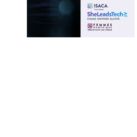
Le secteur technologique bénéficierait
grandement
d’un recrutement accru de femmes et de leur
encouragement à entreprendre.
Au-delà de l’importance éthique de diversifier
l’écosystème tech,