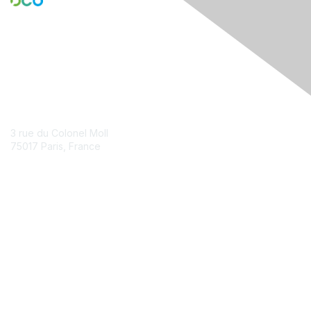
Contact Us
3 rue du Colonel Moll
75017 Paris, France
Contact Chapter
Membership
Join
Benefits
Credentials
Contact ISACA Global Support