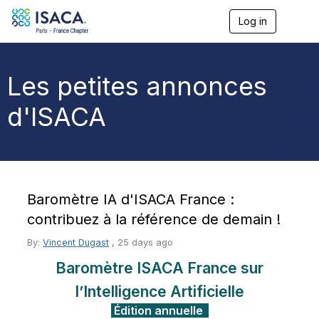
Log in
T
o
g
g
l
Les petites annonces
e
n
d'ISACA
a
v
i
g
a
t
i
Baromètre IA d'ISACA France :
o
n
contribuez à la référence de demain !
By:
Vincent Dugast
,
25 days ago
Baromètre ISACA France
sur
l’Intelligence Artificielle
Édition annuelle