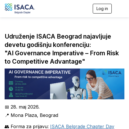
Log in
T
o
g
g
l
Udruženje ISACA Beograd najavljuje
e
n
devetu godišnju konferenciju:
a
v
"AI Governance Imperative – From Risk
i
to Competitive Advantage"
g
a
t
i
o
n
📅 28. maj 2026.
📍 Mona Plaza, Beograd
👥 Forma za prijavu:
ISACA Belgrade Chapter Day