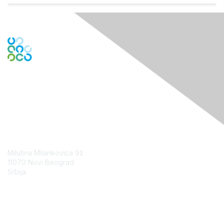
Contact Us
Milutina Milankovića 9ž
11070 Novi Beograd
Srbija
Contact Chapter