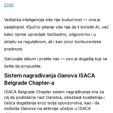
2026
Veštačka inteligencija više nije budućnost — ona je
sadašnjost. Ključno pitanje više nije da li koristiti AI, već
kako njome upravljati: bezbedno, odgovorno i u
skladu sa regulativom, ali i kao izvor konkurentske
prednosti.
Sačuvajte datum i pratite nas — ovo je događaj koji ne
želite da propustite.
Sistem nagrađivanja članova ISACA
Belgrade Chapter-a
ISACA Belgrade Chapter sistem nagrađivanja ima za
cilj da podstakne rast članstva, obezbedi kvalitetnija i
češća događanja kroz bolja sponzorstva, kao i da
motiviše članove na aktivnije učešće u ISACA